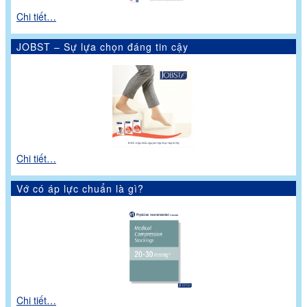
Chi tiết…
JOBST – Sự lựa chọn đáng tin cậy
Chi tiết…
Vớ có áp lực chuẩn là gì?
Chi tiết…