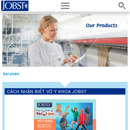
h
s
Sản phẩm
CÁCH NHẬN BIẾT VỚ Y KHOA JOBST