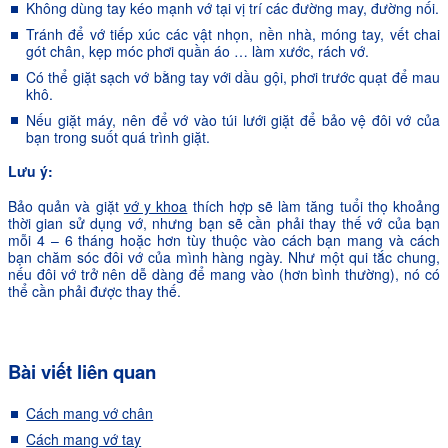
Không dùng tay kéo mạnh vớ tại vị trí các đường may, đường nối.
Tránh để vớ tiếp xúc các vật nhọn, nền nhà, móng tay, vết chai
gót chân, kẹp móc phơi quần áo … làm xước, rách vớ.
Có thể giặt sạch vớ bằng tay với dầu gội, phơi trước quạt để mau
khô.
Nếu giặt máy, nên để vớ vào túi lưới giặt để bảo vệ đôi vớ của
bạn trong suốt quá trình giặt.
Lưu ý:
Bảo quản và giặt
vớ y khoa
thích hợp sẽ làm tăng tuổi thọ khoảng
thời gian sử dụng vớ, nhưng bạn sẽ cần phải thay thế vớ của bạn
mỗi 4 – 6 tháng hoặc hơn tùy thuộc vào cách bạn mang và cách
bạn chăm sóc đôi vớ của mình hàng ngày. Như một qui tắc chung,
nếu đôi vớ trở nên dễ dàng để mang vào (hơn bình thường), nó có
thể cần phải được thay thế.
Bài viết liên quan
Cách mang vớ chân
Cách mang vớ tay