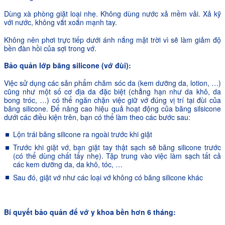
Dùng xà phòng giặt loại nhẹ. Không dùng nước xả mềm vải. Xả kỹ
với nước, không vắt xoắn mạnh tay.
Không nên phơi trực tiếp dưới ánh nắng mặt trời vì sẽ làm giảm độ
bền đàn hồi của sợi trong vớ.
Bảo quản lớp băng silicone (vớ đùi):
Việc sử dụng các sản phẩm chăm sóc da (kem dưỡng da, lotion, …)
cũng như một số cơ địa da đặc biệt (chẳng hạn như da khô, da
bong tróc, …) có thể ngăn chặn việc giữ vớ đúng vị trí tại đùi của
băng silicone. Để nâng cao hiệu quả hoạt động của băng silsicone
dưới các điều kiện trên, bạn có thể làm theo các bước sau:
Lộn trái băng silicone ra ngoài trước khi giặt
Trước khi giặt vớ, bạn giặt tay thật sạch sẽ băng silicone trước
(có thể dùng chất tẩy nhẹ). Tập trung vào việc làm sạch tất cả
các kem dưỡng da, da khô, tóc, …
Sau đó, giặt vớ như các loại vớ không có băng silicone khác
Bí quyết bảo quản để vớ y khoa bền hơn 6 tháng: