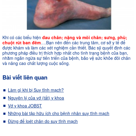
Khi có các biểu hiện
đau chân; nặng và mõi chân; sưng, phù;
chuột rút ban đêm
….Bạn nên đến các trung tâm, cơ sở y tế để
được khám và làm các xét nghiệm cần thiết. Bác sỹ quyết định các
phương pháp điều trị thích hợp nhất cho tình trạng bệnh của bạn,
nhằm ngăn ngừa sự tiến triển của bệnh, bảo vệ sức khỏe đôi chân
và nâng cao chất lượng cuộc sống.
Bài viết liên quan
Làm gì khi bị Suy tĩnh mạch?
Nguyên lý của vớ (tất) y khoa
Vớ y khoa JOBST
Những bài tập hữu ích cho bệnh nhân suy tĩnh mạch
Đừng để loét chân do suy tĩnh mạch