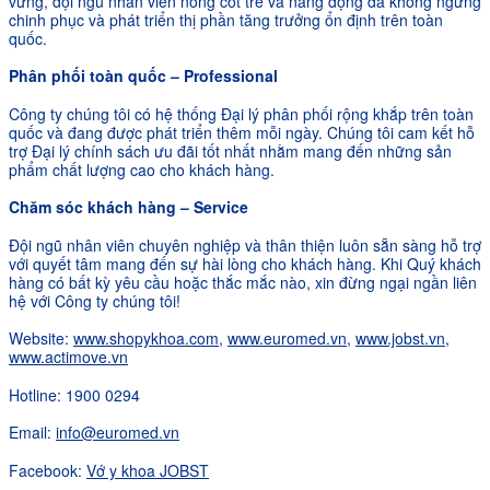
vững, đội ngũ nhân viên nòng cốt trẻ và năng động đã không ngừng
chinh phục và phát triển thị phần tăng trưởng ổn định trên toàn
quốc.
Phân phối toàn quốc – Professional
Công ty chúng tôi có hệ thống Đại lý phân phối rộng khắp trên toàn
quốc và đang được phát triển thêm mỗi ngày. Chúng tôi cam kết hỗ
trợ Đại lý chính sách ưu đãi tốt nhất nhằm mang đến những sản
phẩm chất lượng cao cho khách hàng.
Chăm sóc khách hàng – Service
Đội ngũ nhân viên chuyên nghiệp và thân thiện luôn sẵn sàng hỗ trợ
với quyết tâm mang đến sự hài lòng cho khách hàng. Khi Quý khách
hàng có bất kỳ yêu cầu hoặc thắc mắc nào, xin đừng ngại ngần liên
hệ với Công ty chúng tôi!
Website:
www.shopykhoa.com
,
www.euromed.vn
,
www.jobst.vn
,
www.actimove.vn
Hotline: 1900 0294
Email:
info@euromed.vn
Facebook:
Vớ y khoa JOBST