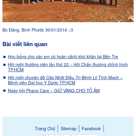
Bù Đăng, Bình Phước 30/01/2016 <3
Bài viết liên quan
Học bổng cho các em có hoàn cảnh khó khăn tại Bến Tre
Hội nghị thường niên lần thứ 22 – Hội Chấn thương chỉnh hình
TP.HCM
Hội nghị chuyên đề Cập Nhật Điều Trị Bệnh Lý Tĩnh Mạch –
Bệnh viện Đại học Y Dược TP.HCM
Ngày hội Phano Care – GIỮ VÀNG CHO TỔ ẤM
Trang Chủ
Sitemap
Facebook