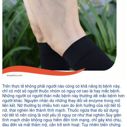
Trên thực tế không phải người nào cũng có khả năng bị bệnh này,
chỉ có một số người thuộc nhóm có nguy cơ cao là hay mắc bệnh.
Những người có người thân mắc bệnh này thường dễ mắc bệnh hơn
người khác. Nguyên nhân do những thay đổi về enzyme trong mô
liên kết. Nữ thường bị nhiều hơn nam do ảnh hưởng của nội tiết tố
nữ, thai nghén lên thành tĩnh mạch. Thuốc ngừa thai do sử dụng
nội tiết tố nên cũng là một yếu tố nguy cơ như thai nghén.Suy giãn
tĩnh mạch chân không nguy hiểm đến tính mạng, chỉ gây khó chịu,
đau đớn và mất thẩm mỹ, cản trở sinh hoạt. Tuy nhiên biến chứng