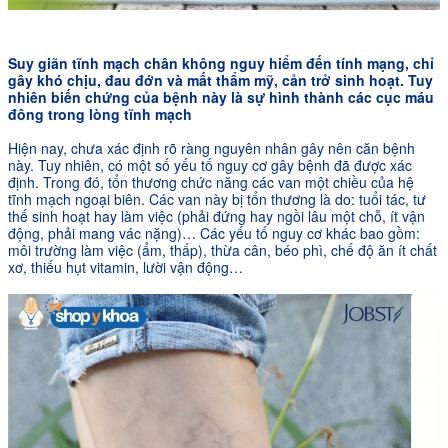
Suy giãn tĩnh mạch chân không nguy hiểm đến tính mạng, chỉ
gây khó chịu, đau đớn và mất thẩm mỹ, cản trở sinh hoạt. Tuy
nhiên biến chứng của bệnh này là sự hình thành các cục máu
đông trong lòng tĩnh mạch
Hiện nay, chưa xác định rõ ràng nguyên nhân gây nên căn bệnh
này. Tuy nhiên, có một số yếu tố nguy cơ gây bệnh đã được xác
định. Trong đó, tổn thương chức năng các van một chiều của hệ
tĩnh mạch ngoại biên. Các van này bị tổn thương là do: tuổi tác, tư
thế sinh hoạt hay làm việc (phải đứng hay ngồi lâu một chỗ, ít vận
động, phải mang vác nặng)… Các yếu tố nguy cơ khác bao gồm:
môi trường làm việc (ẩm, thấp), thừa cân, béo phì, chế độ ăn ít chất
xơ, thiếu hụt vitamin, lười vận động…