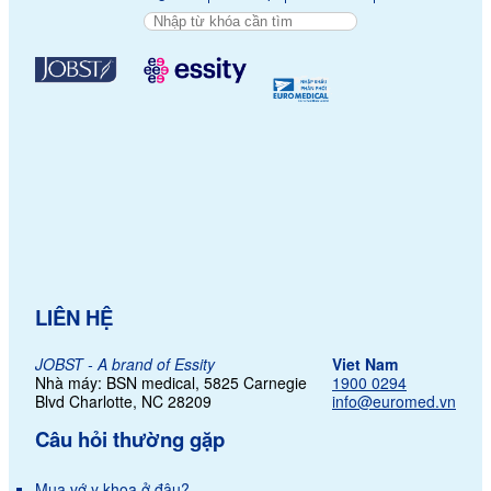
LIÊN HỆ
JOBST - A brand of Essity
Viet Nam
Nhà máy: BSN medical, 5825 Carnegie
1900 0294
Blvd Charlotte,
NC 28209
info@euromed.vn
Câu hỏi thường gặp
Mua vớ y khoa ở đâu?