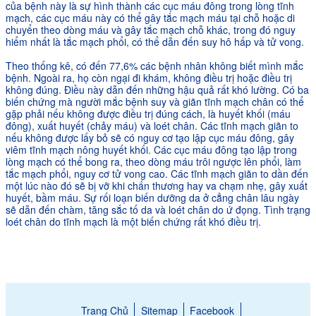
của bệnh này là sự hình thành các cục máu đông trong lòng tĩnh
mạch, các cục máu này có thể gây tắc mạch máu tại chỗ hoặc di
chuyển theo dòng máu và gây tắc mạch chỗ khác, trong đó nguy
hiểm nhất là tắc mạch phổi, có thể dẫn đến suy hô hấp và tử vong.
Theo thống kê, có đến 77,6% các bệnh nhân không biết mình mắc
bệnh. Ngoài ra, họ còn ngại đi khám, không điều trị hoặc điều trị
không đúng. Điều này dẫn đến những hậu quả rất khó lường. Có ba
biến chứng mà người mắc bệnh suy và giãn tĩnh mạch chân có thể
gặp phải nếu không được điều trị đúng cách, là huyết khối (máu
đông), xuất huyết (chảy máu) và loét chân. Các tĩnh mạch giãn to
nếu không được lấy bỏ sẽ có nguy cơ tạo lập cục máu đông, gây
viêm tĩnh mạch nông huyết khối. Các cục máu đông tạo lập trong
lòng mạch có thể bong ra, theo dòng máu trôi ngược lên phổi, làm
tắc mạch phổi, nguy cơ tử vong cao. Các tĩnh mạch giãn to dần đến
một lúc nào đó sẽ bị vỡ khi chấn thương hay va chạm nhẹ, gây xuất
huyết, bầm máu. Sự rối loạn biến dưỡng da ở cẳng chân lâu ngày
sẽ dẫn đến chàm, tăng sắc tố da và loét chân do ứ đọng. Tình trạng
loét chân do tĩnh mạch là một biến chứng rất khó điều trị.
Trang Chủ
Sitemap
Facebook