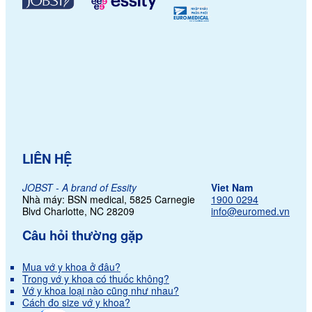
LIÊN HỆ
JOBST - A brand of Essity
Viet Nam
Nhà máy: BSN medical, 5825 Carnegie
1900 0294
Blvd Charlotte,
NC 28209
info@euromed.vn
Câu hỏi thường gặp
Mua vớ y khoa ở đâu?
Trong vớ y khoa có thuốc không?
Vớ y khoa loại nào cũng như nhau?
Cách đo size vớ y khoa?