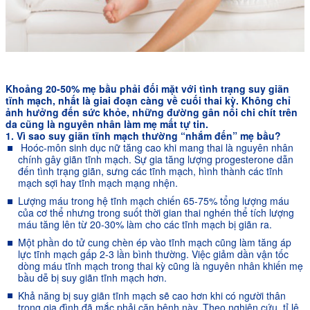
Khoảng 20-50% mẹ bầu phải đối mặt với tình trạng suy giãn
tĩnh mạch, nhất là giai đoạn càng về cuối thai kỳ. Không chỉ
ảnh hưởng đến sức khỏe, những đường gân nổi chi chít trên
da cũng là nguyên nhân làm mẹ mất tự tin.
1. Vì sao suy giãn tĩnh mạch thường “nhắm đến” mẹ bầu?
Hoóc-môn sinh dục nữ tăng cao khi mang thai là nguyên nhân
chính gây giãn tĩnh mạch. Sự gia tăng lượng progesterone dẫn
đến tình trạng giãn, sưng các tĩnh mạch, hình thành các tĩnh
mạch sợi hay tĩnh mạch mạng nhện.
Lượng máu trong hệ tĩnh mạch chiến 65-75% tổng lượng máu
của cơ thể nhưng trong suốt thời gian thai nghén thể tích lượng
máu tăng lên từ 20-30% làm cho các tĩnh mạch bị giãn ra.
Một phần do tử cung chèn ép vào tĩnh mạch cũng làm tăng áp
lực tĩnh mạch gấp 2-3 lần bình thường. Việc giảm dần vận tốc
dòng máu tĩnh mạch trong thai kỳ cũng là nguyên nhân khiến mẹ
bầu dễ bị suy giãn tĩnh mạch hơn.
Khả năng bị suy giãn tĩnh mạch sẽ cao hơn khi có người thân
trong gia đình đã mắc phải căn bệnh này. Theo nghiên cứu, tỉ lệ