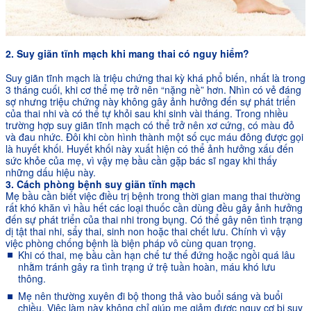
2. Suy giãn tĩnh mạch khi mang thai có nguy hiểm?
Suy giãn tĩnh mạch là triệu chứng thai kỳ khá phổ biến, nhất là trong
3 tháng cuối, khi cơ thể mẹ trở nên “nặng nề” hơn. Nhìn có vẻ đáng
sợ nhưng triệu chứng này không gây ảnh hưởng đến sự phát triển
của thai nhi và có thể tự khỏi sau khi sinh vài tháng. Trong nhiều
trường hợp suy giãn tĩnh mạch có thể trở nên xơ cứng, có màu đỏ
và đau nhức. Đôi khi còn hình thành một số cục máu đông được gọi
là huyết khối. Huyết khối này xuất hiện có thể ảnh hưởng xấu đến
sức khỏe của mẹ, vì vậy mẹ bầu cần gặp bác sĩ ngay khi thấy
những dấu hiệu này.
3. Cách phòng bệnh suy giãn tĩnh mạch
Mẹ bầu cần biết việc điều trị bệnh trong thời gian mang thai thường
rất khó khăn vì hầu hết các loại thuốc cần dùng đều gây ảnh hưởng
đến sự phát triển của thai nhi trong bụng. Có thể gây nên tình trạng
dị tật thai nhi, sẩy thai, sinh non hoặc thai chết lưu. Chính vì vậy
việc phòng chống bệnh là biện pháp vô cùng quan trọng.
Khi có thai, mẹ bầu cần hạn chế tư thế đứng hoặc ngồi quá lâu
nhằm tránh gây ra tình trạng ứ trệ tuần hoàn, máu khó lưu
thông.
Mẹ nên thường xuyên đi bộ thong thả vào buổi sáng và buổi
chiều. Việc làm này không chỉ giúp mẹ giảm được nguy cơ bị suy