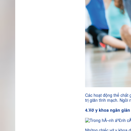
Các hoạt động thể chất g
trị giãn tĩnh mạch. Ngồi 
4.Vớ y khoa ngăn giãn
Những chiếc vớ y khoa d