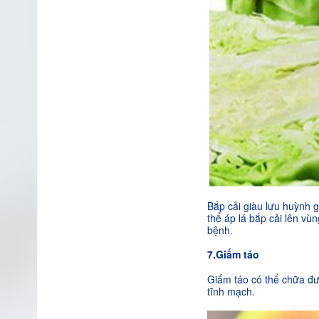
Bắp cải giàu lưu huỳnh 
thể áp lá bắp cải lên vù
bệnh.
7.Giấm táo
Giấm táo có thể chữa đư
tĩnh mạch.