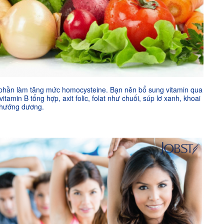
 phần làm tăng mức homocysteine. Bạn nên bổ sung vitamin qua
itamin B tổng hợp, axit folic, folat như chuối, súp lơ xanh, khoai
t hướng dương.