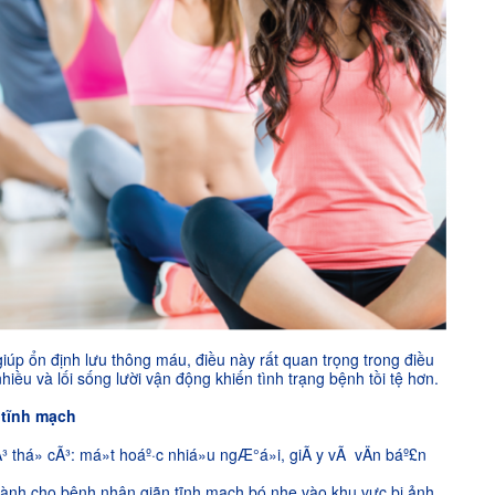
iúp ổn định lưu thông máu, điều này rất quan trọng trong điều
nhiều và lối sống lười vận động khiến tình trạng bệnh tồi tệ hơn.
 tĩnh mạch
ành cho bệnh nhân giãn tĩnh mạch bó nhẹ vào khu vực bị ảnh