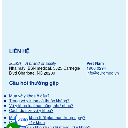
LIÊN HỆ
JOBST - A brand of Essity
Viet Nam
Nhà máy: BSN medical, 5825 Carnegie
1900 0294
Blvd Charlotte,
NC 28209
info@euromed.vn
Câu hỏi thường gặp
Mua vớ y khoa ở đâu?
Trong vớ y khoa có thuốc không?
Vớ y khoa loại nào cũng như nhau?
Cách đo size vớ y khoa?
Mang vớ y khoa thời gian nào trong ngày?
Cách giặt vớ y khoa
Vì sao tôi gặp khó khăn khi mang vớ y khoa?