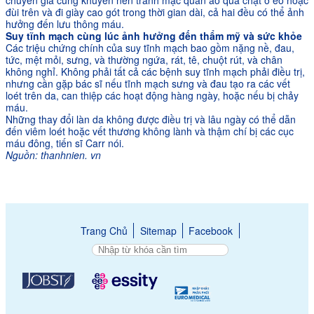
đùi trên và đi giày cao gót trong thời gian dài, cả hai đều có thể ảnh
hưởng đến lưu thông máu.
Suy tĩnh mạch cùng lúc ảnh hưởng đến thẩm mỹ và sức khỏe
Các triệu chứng chính của suy tĩnh mạch bao gồm nặng nề, đau,
tức, mệt mỏi, sưng, và thường ngứa, rát, tê, chuột rút, và chân
không nghỉ. Không phải tất cả các bệnh suy tĩnh mạch phải điều trị,
nhưng cần gặp bác sĩ nếu tĩnh mạch sưng và đau tạo ra các vết
loét trên da, can thiệp các hoạt động hàng ngày, hoặc nếu bị chảy
máu.
Những thay đổi làn da không được điều trị và lâu ngày có thể dẫn
đến viêm loét hoặc vết thương không lành và thậm chí bị các cục
máu đông, tiến sĩ Carr nói.
Nguồn: thanhnien. vn
Trang Chủ
Sitemap
Facebook