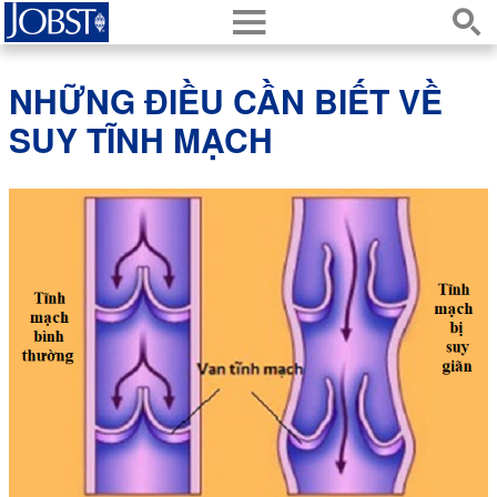
h
s
NHỮNG ĐIỀU CẦN BIẾT VỀ
SUY TĨNH MẠCH