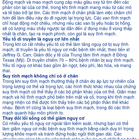
Động mạch và mao mạch cung cấp máu giàu oxy từ tim đến các
phần còn lại của cơ thể, trong khi tĩnh mạch mang máu từ các mô
và tế bào trở lại tim. Các tĩnh mạch ở chân phải làm việc chăm chỉ
hơn để làm điều này do đi ngược lại trọng lực. Các van tĩnh mạch
chỉ hoạt động một chiều, nhưng nếu các van bị yếu hoặc bị hỏng,
sẽ có lượng máu chảy ngược lại dẫn đến ứ đọng máu ở vùng thấp
nhất là chân, tạo ra mạch phình, còn gọi là suy tĩnh mạch.
Yếu tố di truyền là nguy cơ lớn nhất
Trong khi có rất nhiều yếu tố có thể làm tăng nguy cơ bị suy tĩnh
mạch, di truyền là yếu tố nguy cơ mắc bệnh lớn nhất, theo tiến sĩ
Jeffrey G. Carr, Giám đốc y tế của Trung tâm tĩnh mạch ở Đông
Texas (Mỹ). Di truyền chiếm 70 – 80% bệnh nhân bị suy tĩnh mạch.
Yếu tố nguy cơ khác bao gồm ăn ngọt, béo phì, lão hóa, và mang
thai.
Suy tĩnh mạch không chỉ có ở chân
Trong khi suy tĩnh mạch thường thấy ở chân do áp lực tự nhiên của
trọng lượng cơ thể và trọng lực, các hình thức khác nhau của chứng
suy tĩnh mạch có thể thấy ở các bộ phận khác của cơ thể. Giãn mao
mạch và hồ tĩnh mạch phổ biến trên mặt và cổ, trong khi tĩnh mạch
mạng nhện có thể được tìm thấy trên các bộ phận thân thể khác
nhau. Bệnh trĩ cũng là loại bệnh suy tĩnh mạch, trong đó các tĩnh
mạch quanh hậu môn phình to.
Thay đổi lối sống có thể giảm nguy cơ
Có nhiều yếu tố nguy cơ ngoài tầm kiểm soát, nhưng bạn có thể
làm giảm nguy cơ mắc bệnh suy tĩnh mạch bằng cách duy trì trọng
lượng khỏe mạnh và tránh đứng hoặc ngồi thời gian dài. Các
chuyên gia cũng khuyên nên tránh mặc quần áo quá chật ở eo hoặc