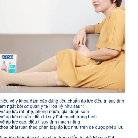
iệu vớ y khoa đảm bảo đúng tiêu chuẩn áp lực điều trị suy tĩnh
ệm ngặt bởi cơ quan y tế Hoa Kỳ như sau* :
vớ áp lực rất nhẹ, phòng ngừa, giai đoạn sớm
vớ áp lực chuẩn, điều trị suy tĩnh mạch trung bình
vớ áp lực cao, điều tị suy tĩnh mạch nặng
khoa phải tuân theo phân loại áp lực như trên để được phép lưu
0mmHg được Bác sỹ lựa chọn trong điều trị chủ lực suy tĩnh