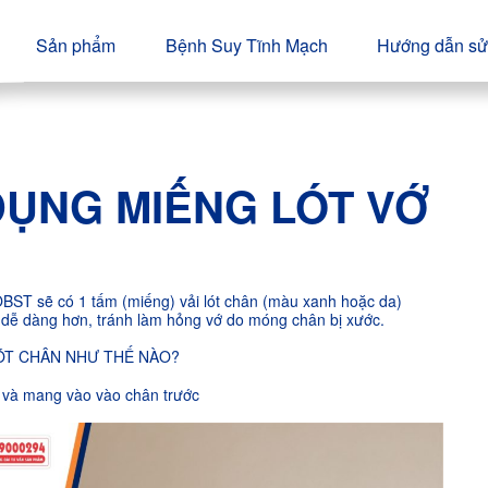
Sản phẩm
Bệnh Suy Tĩnh Mạch
Hướng dẫn sử
ỤNG MIẾNG LÓT VỚ
BST sẽ có 1 tấm (miếng) vải lót chân (màu xanh hoặc da)
dễ dàng hơn, tránh làm hỏng vớ do móng chân bị xước.
ÓT CHÂN NHƯ THẾ NÀO?
a và mang vào vào chân trước