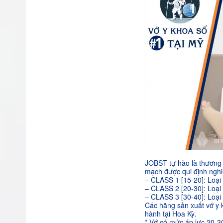
JOBST tự hào là thương h
mạch được qui định nghi
– CLASS 1 [15-20]: Loại 
– CLASS 2 [20-30]: Loại 
– CLASS 3 [30-40]: Loại 
Các hãng sản xuất vớ y 
hành tại Hoa Kỳ.
* Vớ có mức áp lực 20-3