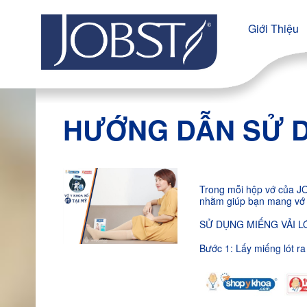
Giới Thiệu
HƯỚNG DẪN SỬ D
Trong mỗi hộp vớ của JO
nhằm giúp bạn mang vớ 
SỬ DỤNG MIẾNG VẢI L
Bước 1: Lấy miếng lót r