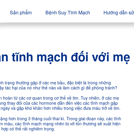
Sản phẩm
Bệnh Suy Tĩnh Mạch
Hướng dẫn sử
ãn tĩnh mạch đối với mẹ
ình trạng thường gặp ở các mẹ bầu, đặc biệt là trong những
Vậy tác hại của nó như thế nào và làm cách gì để phòng tránh?
 hoàn từ các cơ quan trong cơ thể về tim. Tuy nhiên, ở các mẹ
ung thay đổi của các hormone dẫn đến việc các tĩnh mạch gặp
 ngày và gặp khó khăn hơn nhiều trong việc đưa máu trở về tim.
ng hơn trong 3 tháng cuối thai kì. Trong giai đoạn này, các tĩnh
m màu, các tĩnh mạch mạng nhên bị vỡ tổn thương sẽ xuất hiện
 hợp có thể rất nghiêm trọng.