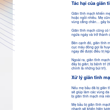
Tác hại của giãn 
Giãn tĩnh mạch khiến mẹ
hoặc ngồi nhiều. Mẹ cũng
vùng cẳng chân… gây bất 
Giãn tĩnh mạch cũng có t
ngứa ngáy và trở thành c
Bên cạnh đó, giãn tĩnh m
cục máu đông gọi là huyế
ngay để được điều trị kịp 
Ngoài ra, giãn tĩnh mạc
đây bị giãn; bị bệnh trĩ
chính là những búi trĩ).
Xử lý giãn tĩnh m
Nếu mẹ bầu đã bị giãn t
sẽ giúp làm các vùng da 
bị giãn tĩnh mạch mà nê
Mẹ bầu bị giãn tĩnh mạc
nhanh sẽ khiến hiện tượ