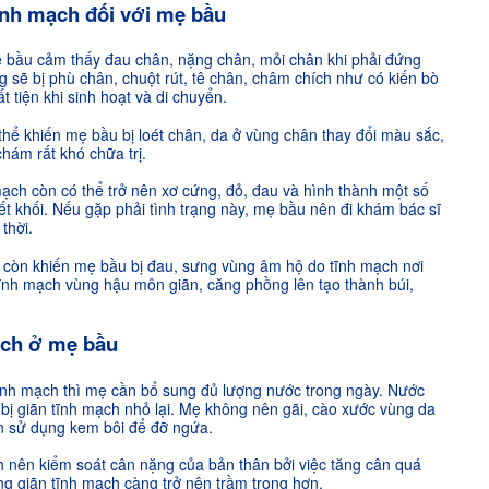
tĩnh mạch đối với mẹ bầu
 bầu cảm thấy đau chân, nặng chân, mỏi chân khi phải đứng
 sẽ bị phù chân, chuột rút, tê chân, châm chích như có kiến bò
tiện khi sinh hoạt và di chuyển.
hể khiến mẹ bầu bị loét chân, da ở vùng chân thay đổi màu sắc,
hám rất khó chữa trị.
ạch còn có thể trở nên xơ cứng, đỏ, đau và hình thành một số
t khối. Nếu gặp phải tình trạng này, mẹ bầu nên đi khám bác sĩ
thời.
h còn khiến mẹ bầu bị đau, sưng vùng âm hộ do tĩnh mạch nơi
 (tĩnh mạch vùng hậu môn giãn, căng phồng lên tạo thành búi,
ạch ở mẹ bầu
ĩnh mạch thì mẹ cần bổ sung đủ lượng nước trong ngày. Nước
bị giãn tĩnh mạch nhỏ lại. Mẹ không nên gãi, cào xước vùng da
n sử dụng kem bôi để đỡ ngứa.
h nên kiểm soát cân nặng của bản thân bởi việc tăng cân quá
ng giãn tĩnh mạch càng trở nên trầm trọng hơn.