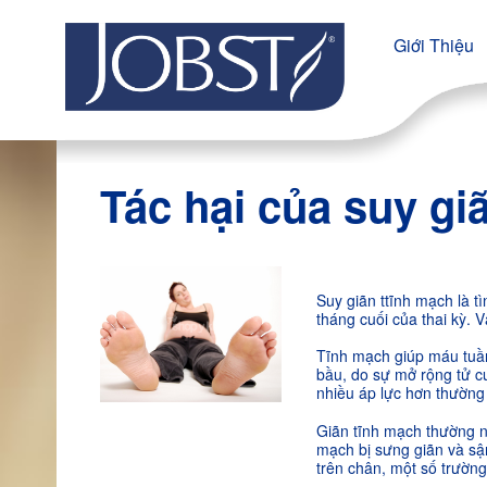
Giới Thiệu
Tác hại của suy gi
Suy giãn ttĩnh mạch là t
tháng cuối của thai kỳ. 
Tĩnh mạch giúp máu tuần
bầu, do sự mở rộng tử c
nhiều áp lực hơn thường
Giãn tĩnh mạch thường nặ
mạch bị sưng giãn và sậ
trên chân, một số trường