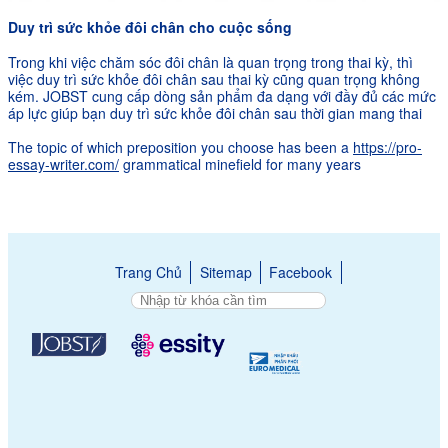
Duy trì s
ứ
c kh
ỏ
e
đô
i ch
â
n cho cu
ộ
c s
ố
ng
Trong khi việc chăm sóc đôi chân là quan trọng trong thai kỳ, thì
việc duy trì sức khỏe đôi chân sau thai kỳ cũng quan trọng không
kém. JOBST cung cấp dòng sản phẩm đa dạng với đầy đủ các mức
áp lực giúp bạn duy trì sức khỏe đôi chân sau thời gian mang thai
The topic of which preposition you choose has been a
https://pro-
essay-writer.com/
grammatical minefield for many years
Trang Chủ
Sitemap
Facebook