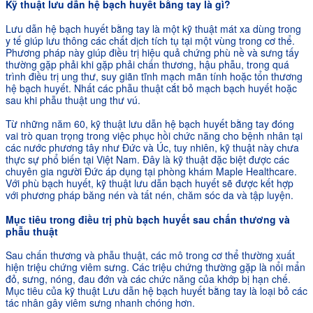
Kỹ thuật lưu dẫn hệ bạch huyết bằng tay là gì?
Lưu dẫn hệ bạch huyết bằng tay là một kỹ thuật mát xa dùng trong
y tế giúp lưu thông các chất dịch tích tụ tại một vùng trong cơ thể.
Phương pháp này giúp điều trị hiệu quả chứng phù nề và sưng tấy
thường gặp phải khi gặp phải chấn thương, hậu phẫu, trong quá
trình điều trị ung thư, suy giãn tĩnh mạch mãn tính hoặc tổn thương
hệ bạch huyết. Nhất các phẫu thuật cắt bỏ mạch bạch huyết hoặc
sau khi phẫu thuật ung thư vú.
Từ những năm 60, kỹ thuật lưu dẫn hệ bạch huyết bằng tay đóng
vai trò quan trọng trong việc phục hồi chức năng cho bệnh nhân tại
các nước phương tây như Đức và Úc, tuy nhiên, kỹ thuật này chưa
thực sự phổ biến tại Việt Nam. Đây là kỹ thuật đặc biệt được các
chuyên gia người Đức áp dụng tại phòng khám Maple Healthcare.
Với phù bạch huyết, kỹ thuật lưu dẫn bạch huyết sẽ được kết hợp
với phương pháp băng nén và tất nén, chăm sóc da và tập luyện.
Mục tiêu trong điều trị phù bạch huyết sau chấn thương và
phẫu thuật
Sau chấn thương và phẫu thuật, các mô trong cơ thể thường xuất
hiện triệu chứng viêm sưng. Các triệu chứng thường gặp là nổi mẩn
đỏ, sưng, nóng, đau đớn và các chức năng của khớp bị hạn chế.
Mục tiêu của kỹ thuật Lưu dẫn hệ bạch huyết bằng tay là loại bỏ các
tác nhân gây viêm sưng nhanh chóng hơn.