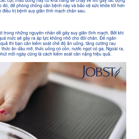
 các cục máu đông này có khả năng sẽ chạy về tim gây tắc động
o đó, để phòng chống căn bệnh này và bảo vệ sức khỏe tốt hơn
h điều trị bệnh suy giãn tĩnh mạch chân sau.
 trong những nguyên nhân dễ gây suy giãn tĩnh mạch. Bởi khi
 quá mức sẽ gây ra áp lực không nhỏ cho đôi chân. Để ngăn
quả thì bạn cần kiểm soát chế độ ăn uống, tăng cường rau
ế thức ăn dầu mỡ, thức uống có cồn, nước ngọt có ga. Ngoài ra,
phút mỗi ngày cũng là cách kiểm soát cân nặng hiệu quả.