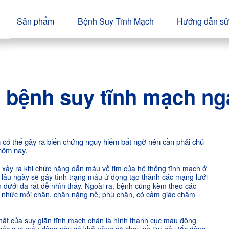
Sản phẩm
Bệnh Suy Tĩnh Mạch
Hướng dẫn sử
bệnh suy tĩnh mạch nga
 có thể gây ra biến chứng nguy hiểm bất ngờ nên cần phải chủ
hôm nay.
 xảy ra khi chức năng dẫn máu về tim của hệ thống tĩnh mạch ở
 lâu ngày sẽ gây tình trạng máu ứ đọng tạo thành các mạng lưới
 dưới da rất dễ nhìn thấy. Ngoài ra, bệnh cũng kèm theo các
, nhức mỏi chân, chân nặng nề, phù chân, có cảm giác châm
ất của suy giãn tĩnh mạch chân là hình thành cục máu đông