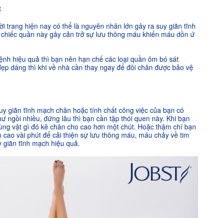
t
 trang hiện nay có thể là nguyên nhân lớn gây ra suy giãn tĩnh
chiếc quần này gây cản trở sự lưu thông máu khiến máu dồn ứ
nh hiệu quả thì bạn nên hạn chế các loại quần ôm bó sát
ẹp dáng thì khi về nhà cần thay ngay để đôi chân được bảo vệ
uy giãn tĩnh mạch chân hoặc tính chất công việc của bạn có
 ngồi nhiều, đứng lâu thì bạn cần tập thói quen này. Khi bạn
ùng vật gì đó kê chân cho cao hơn một chút. Hoặc thậm chí bạn
n cao vài phút để cải thiện sự lưu thông máu, máu chảy về tim
y giãn tĩnh mạch hiệu quả.