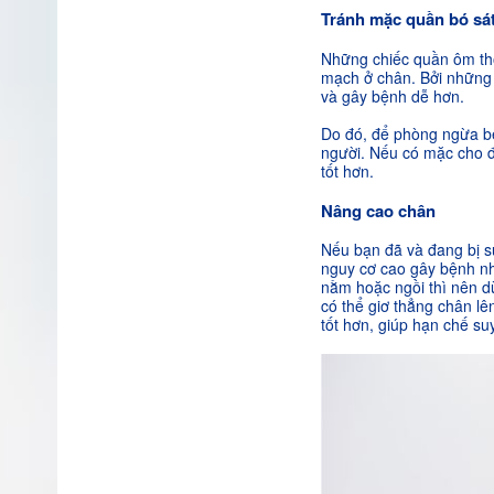
Tránh mặc quần bó sá
Những chiếc quần ôm thời
mạch ở chân. Bởi những 
và gây bệnh dễ hơn.
Do đó, để phòng ngừa bệ
người. Nếu có mặc cho đ
tốt hơn.
Nâng cao chân
Nếu bạn đã và đang bị s
nguy cơ cao gây bệnh như
nằm hoặc ngồi thì nên d
có thể giơ thẳng chân lê
tốt hơn, giúp hạn chế su