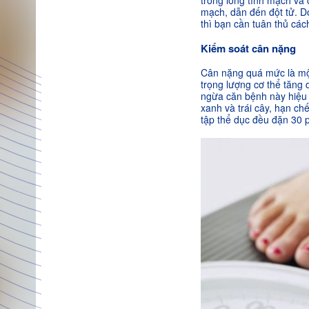
trong lòng tĩnh mạch và
mạch, dẫn đến đột tử. D
thì bạn cần tuân thủ các
Kiểm soát cân nặng
Cân nặng quá mức là một
trọng lượng cơ thể tăng
ngừa căn bệnh này hiệu 
xanh và trái cây, hạn ch
tập thể dục đều đặn 30 