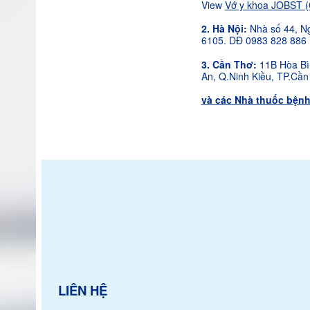
View
Vớ y khoa JOBST (
2. Hà Nội:
Nhà số 44, Ng
6105. DĐ 0983 828 886 
3. Cần Thơ:
11B Hòa Bìn
An, Q.Ninh Kiều, TP.Cần
và các Nhà thuốc bệnh
LIÊN HỆ