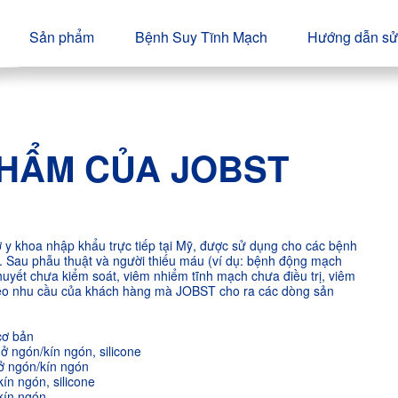
Sản phẩm
Bệnh Suy Tĩnh Mạch
Hướng dẫn sử
HẨM CỦA JOBST
 y khoa nhập khẩu trực tiếp tại Mỹ, được sử dụng cho các bệnh
. Sau phẫu thuật và người thiếu máu (ví dụ: bệnh động mạch
g huyết chưa kiểm soát, viêm nhiểm tĩnh mạch chưa điều trị, viêm
eo nhu cầu của khách hàng mà JOBST cho ra các dòng sản
 cơ bản
hở ngón/kín ngón, silicone
hở ngón/kín ngón
kín ngón, silicone
 kín ngón