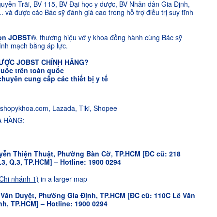
uyễn Trãi, BV 115, BV Đại học y dược, BV Nhân dân Gia Định,
à được các Bác sỹ đánh giá cao trong hỗ trợ điều trị suy tĩnh
họn JOBST®
, thương hiệu vớ y khoa đồng hành cùng Bác sỹ
 tĩnh mạch bằng áp lực.
ĐƯỢC JOBST CHÍNH HÃNG?
huốc trên toàn quốc
uyên cung cấp các thiết bị y tế
opykhoa.com, Lazada, Tiki, Shopee
A HÀNG:
yễn Thiện Thuật, Phường Bàn Cờ, TP.HCM [ĐC cũ: 218
3, Q.3, TP.HCM] – Hotline: 1900 0294
Chi nhánh 1)
in a larger map
Văn Duyệt, Phường Gia Định, TP.HCM [ĐC cũ: 110C Lê Văn
nh, TP.HCM] – Hotline: 1900 0294