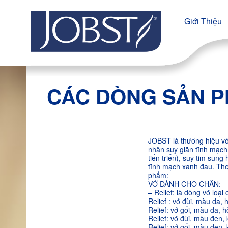
Giới Thiệu
CÁC DÒNG SẢN P
JOBST là thương hiệu vớ
nhân suy giãn tĩnh mạch
tiến triển), suy tim sun
tĩnh mạch xanh đau. Th
phẩm:
VỚ DÀNH CHO CHÂN:
– Relief: là dòng vớ loại
Relief : vớ đùi, màu da, 
Relief: vớ gối, màu da, 
Relief: vớ đùi, màu đen, 
Relief: vớ gối, màu đen,