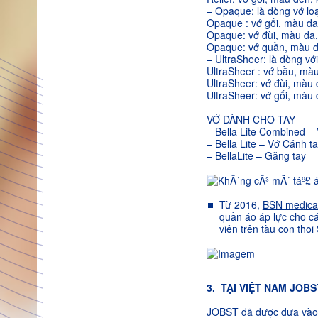
– Opaque: là dòng vớ lo
Opaque : vớ gối, màu da
Opaque: vớ đùi, màu da, 
Opaque: vớ quần, màu d
– UltraSheer: là dòng vớ
UltraSheer : vớ bầu, màu
UltraSheer: vớ đùi, màu
UltraSheer: vớ gối, màu
VỚ DÀNH CHO TAY
– Bella Lite Combined –
– Bella Lite – Vớ Cánh t
– BellaLite – Găng tay
Từ 2016,
BSN medica
quần áo áp lực cho c
viên trên tàu con tho
3. TẠI VIỆT NAM JOB
JOBST đã được đưa vào 