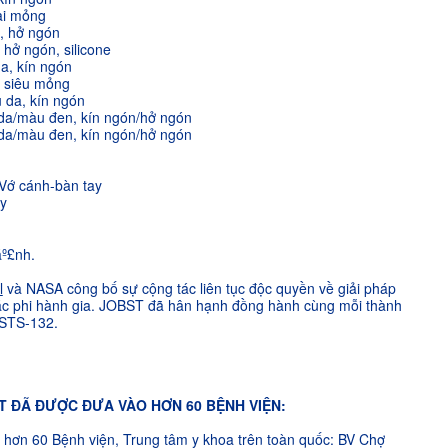
ại mỏng
, hở ngón
hở ngón, silicone
a, kín ngón
i siêu mỏng
 da, kín ngón
 da/màu đen, kín ngón/hở ngón
 da/màu đen, kín ngón/hở ngón
 Vớ cánh-bàn tay
ay
l
và NASA công bố sự cộng tác liên tục độc quyền về giải pháp
ác phi hành gia. JOBST đã hân hạnh đồng hành cùng mỗi thành
i STS-132.
ST ĐÃ ĐƯỢC ĐƯA VÀO HƠN 60 BỆNH VIỆN:
hơn 60 Bệnh viện, Trung tâm y khoa trên toàn quốc: BV Chợ