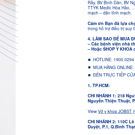
Rẫy, BV Bình Dân, BV Ng
TTYK Medic Hòa Hảo, …. v
mạch – dãn tĩnh mạch.
Cám ơn Bạn đã lựa c
trong hỗ trợ điều trị suy
4. LÀM SAO ĐỂ MUA 
– Các bệnh viện nhà t
– Hoặc SHOP Y KHOA ch
HOTLINE: 1900 0294
MUA HÀNG ONLINE: sh
ĐẾN TRỰC TIẾP CỬ
1. TP.HCM:
CHI NHÁNH 1: 218 Ngu
Nguyễn Thiện Thuật, P.
View
Vớ y khoa JOBST (
CHI NHÁNH 2: 110C Lê 
Duyệt, P.1, Q.Bình Thạ