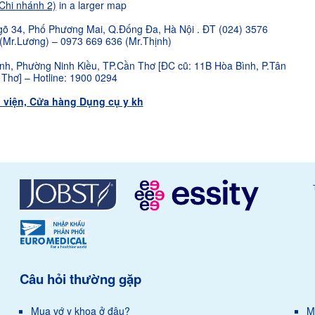
Chi nhánh 2)
in a larger map
õ 34, Phố Phương Mai, Q.Đống Đa, Hà Nội . ĐT (024) 3576
(Mr.Lương) – 0973 669 636 (Mr.Thịnh)
h, Phường Ninh Kiều, TP.Cần Thơ [ĐC cũ: 11B Hòa Bình, P.Tân
 Thơ] – Hotline: 1900 0294
 viện, Cửa hàng Dụng cụ y kh
Câu hỏi thường gặp
Mua vớ y khoa ở đâu?
M