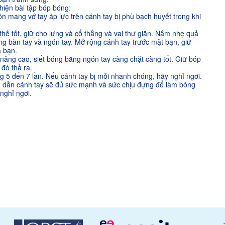
hiện bài tập bóp bóng:
n mang vớ tay áp lực trên cánh tay bị phù bạch huyết trong khi
thế tốt, giữ cho lưng và cổ thẳng và vai thư giãn. Nắm nhẹ quả
ng bàn tay và ngón tay. Mở rộng cánh tay trước mặt bạn, giữ
a bạn.
 nâng cao, siết bóng bằng ngón tay càng chặt càng tốt. Giữ bóp
 đó thả ra.
ng 5 đến 7 lần. Nếu cánh tay bị mỏi nhanh chóng, hãy nghỉ ngơi.
ần dần cánh tay sẽ đủ sức mạnh và sức chịu đựng để làm bóng
nghỉ ngơi.