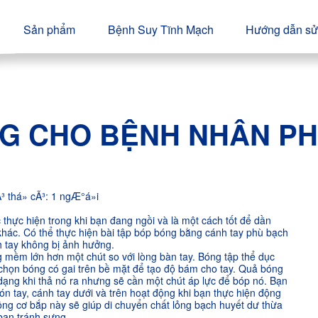
Sản phẩm
Bệnh Suy Tĩnh Mạch
Hướng dẫn sử
NG CHO BỆNH NHÂN P
thực hiện trong khi bạn đang ngồi và là một cách tốt để dần
khác. Có thể thực hiện bài tập bóp bóng bằng cánh tay phù bạch
h tay không bị ảnh hưởng.
mềm lớn hơn một chút so với lòng bàn tay. Bóng tập thể dục
họn bóng có gai trên bề mặt để tạo độ bám cho tay. Quả bóng
h dạng khi thả nó ra nhưng
sẽ cần một chút áp lực để bóp nó. Bạn
n tay, cánh tay dưới và trên hoạt động khi bạn thực hiện động
ng cơ bắp này sẽ giúp di chuyển chất lỏng bạch huyết dư thừa
 bạn tránh sưng.