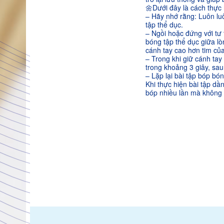
🌼
Dưới đây là cách thực 
– Hãy nhớ rằng: Luôn luô
tập thể dục.
– Ngồi hoặc đứng với tư 
bóng tập thể dục giữa lò
cánh tay cao hơn tim củ
– Trong khi giữ cánh tay
trong khoảng 3 giây, sau
– Lặp lại bài tập bóp bó
Khi thực hiện bài tập d
bóp nhiều lần mà không 