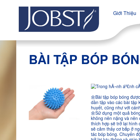
Giới Thiệu
BÀI TẬP BÓP BÓ
🌼
Bài tập bóp bóng được 
dần tập vào các bài tập 
huyết, cũng như với cán
🌼
Sử dụng một quả bóng 
không nên nặng và nên c
thích hợp sẽ trở lại hìn
sẽ cảm thấy cơ bắp ở ngó
tác bóp bóng. Chuyển độ
trở lại lưu thông và giúp