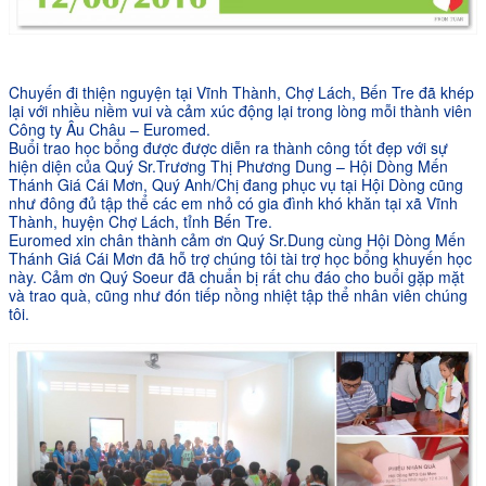
Chuyến đi thiện nguyện tại Vĩnh Thành, Chợ Lách, Bến Tre đã khép
lại với nhiều niềm vui và cảm xúc động lại trong lòng mỗi thành viên
Công ty Âu Châu – Euromed.
Buổi trao học bổng được được diễn ra thành công tốt đẹp với sự
hiện diện của Quý Sr.Trương Thị Phương Dung – Hội Dòng Mến
Thánh Giá Cái Mơn, Quý Anh/Chị đang phục vụ tại Hội Dòng cũng
như đông đủ tập thể các em nhỏ có gia đình khó khăn tại xã Vĩnh
Thành, huyện Chợ Lách, tỉnh Bến Tre.
Euromed xin c
hân thành cảm ơn Quý Sr.Dung cùng Hội Dòng Mến
Thánh Giá Cái Mơn đã hỗ trợ chúng tôi tài trợ học bổng khuyến học
này. Cảm ơn Quý Soeur đã chuẩn bị rất chu đáo cho buổi gặp mặt
và trao quà, cũng như đón tiếp nồng nhiệt tập thể nhân viên chúng
tôi.